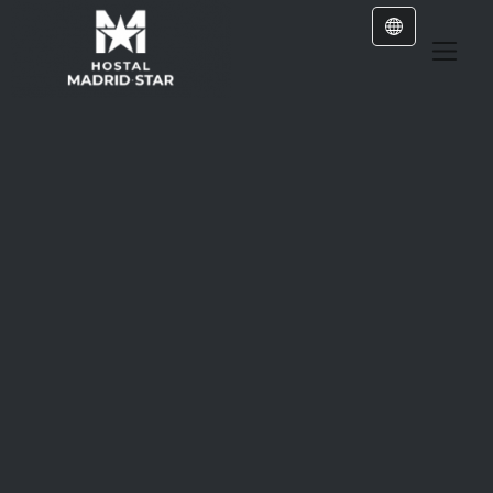
In pictures
Hostal Madrid Star
Gallery
Explora nuestras instalaciones, habitaciones y
entorno, déjate inspirar para tu próxima
estancia con nosotros.